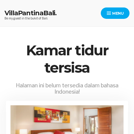
Skip
to
VillaPantinaBali.
MENU
content
Be my guest in the bukit of Bali.
Kamar tidur
tersisa
Halaman ini belum tersedia dalam bahasa
Indonesia!