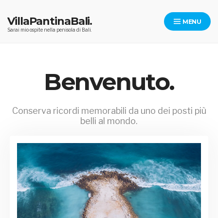
Skip
to
VillaPantinaBali.
MENU
content
Sarai mio ospite nella penisola di Bali.
Benvenuto.
Conserva ricordi memorabili da uno dei posti più
belli al mondo.