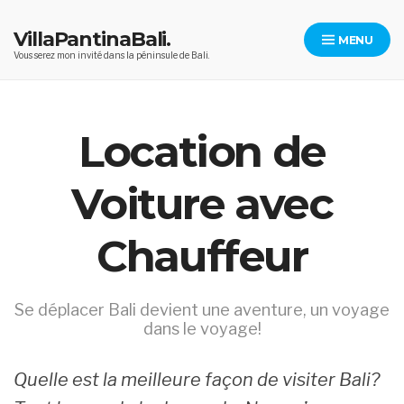
Skip
to
VillaPantinaBali.
MENU
content
Vous serez mon invité dans la péninsule de Bali.
Location de
Voiture avec
Chauffeur
Se déplacer Bali devient une aventure, un voyage
dans le voyage!
Quelle est la meilleure façon de visiter Bali?